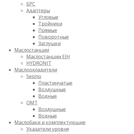
БРС
Адаптеры
Угловые
Тройники
Прямые
Поворотные
Заглушки
Маслостанции
Маслостанции EIH
HYDRONIT
Маслоохладители
Sesino
Пластинчатые
Воздушные
Водные
OMT
Воздушные
Водные
Маслобаки и комплектующие
Указатели уровня