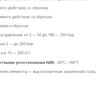
го действия, со сбросом.
мого действия, со сбросом.
нием и сбросом.
давления: от 5 — 50 до 180 — 350 бар.
нии 2 — до 350 бар
ью 10 — 200 сСт
о
о
артными уплотнениями NBR:
-20
С…+80
С
нние элементы — высокопрочная закаленная сталь