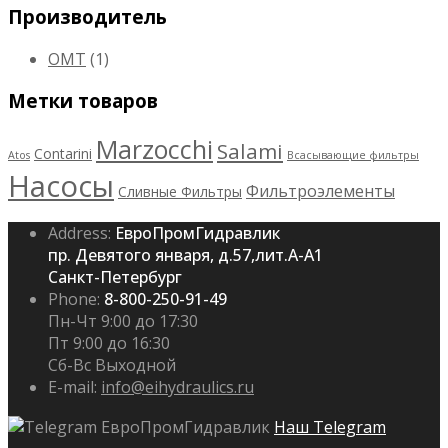
Производитель
OMT
(1)
Метки товаров
Marzocchi
Salami
Contarini
Atos
Всасывающие фильтры
Насосы
Фильтроэлементы
Сливные Фильтры
Address:
ЕвроПромГидравлик
пр. Девятого января, д.57,лит.А-А1
Санкт-Петербург
Phone:
8-800-250-91-49
Пн-Чт 9:00 до 17:30
Пт 9:00 до 16:30
Сб-Вс Выходной
E-mail:
info@eihydraulics.ru
Наш Telegram