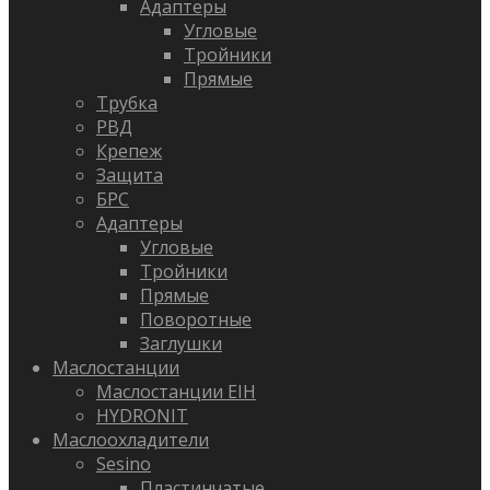
Адаптеры
Угловые
Тройники
Прямые
Трубка
РВД
Крепеж
Защита
БРС
Адаптеры
Угловые
Тройники
Прямые
Поворотные
Заглушки
Маслостанции
Маслостанции EIH
HYDRONIT
Маслоохладители
Sesino
Пластинчатые