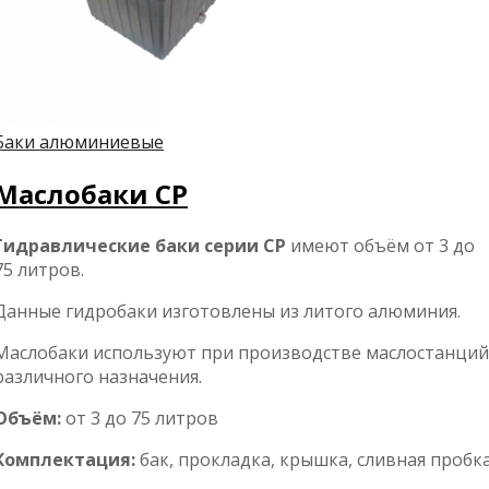
Баки алюминиевые
Маслобаки CP
Гидравлические баки серии CP
имеют объём от 3 до
75 литров.
Данные гидробаки изготовлены из литого алюминия.
Маслобаки используют при производстве маслостанций
различного назначения.
Объём:
от 3 до 75 литров
Комплектация:
бак, прокладка, крышка, сливная пробка