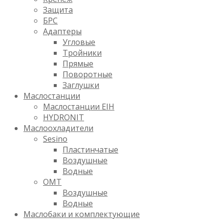
Защита
БРС
Адаптеры
Угловые
Тройники
Прямые
Поворотные
Заглушки
Маслостанции
Маслостанции EIH
HYDRONIT
Маслоохладители
Sesino
Пластинчатые
Воздушные
Водные
OMT
Воздушные
Водные
Маслобаки и комплектующие