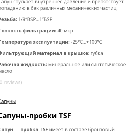
Сапун спускает внутреннее давление и препятствует
попаданию в бак различных механических частиц.
Резьба:
1/8″BSP…1″BSP
Тонкость фильтрации:
40 мкр
Температура эксплуатации:
-25°C…+100°C
Фильтрующий материал в крышке:
губка
Рабочая жидкость:
минеральное или синтетическое
масло
(0 reviews)
Сапуны
Сапуны-пробки TSF
Сапун — пробка TSF
имеет в составе бронзовый