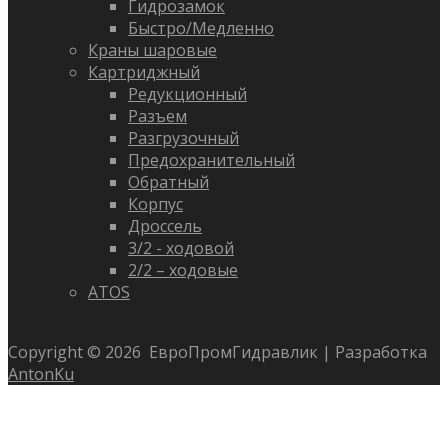
Гидрозамок
Быстро/Медленно
Краны шаровые
Картриджный
Редукционный
Разъем
Разгрузочный
Предохранительный
Обратный
Корпус
Дроссель
3/2 - ходовой
2/2 – ходовые
ATOS
Copyright ©
2026
ЕвроПромГидравлик | Разработка
AntonKu