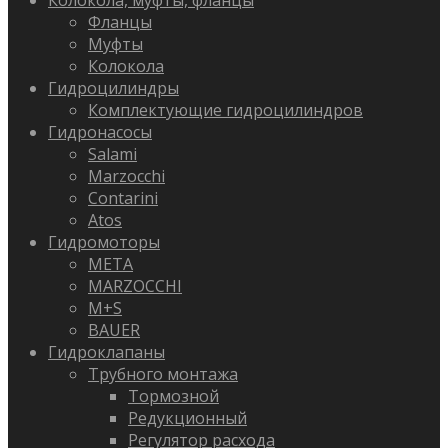
Колокола, муфты, фланцы
Фланцы
Муфты
Колокола
Гидроцилиндры
Комплектующие гидроцилиндров
Гидронасосы
Salami
Marzocchi
Contarini
Atos
Гидромоторы
META
MARZOCCHI
M+S
BAUER
Гидроклапаны
Трубного монтажа
Тормозной
Редукционный
Регулятор расхода