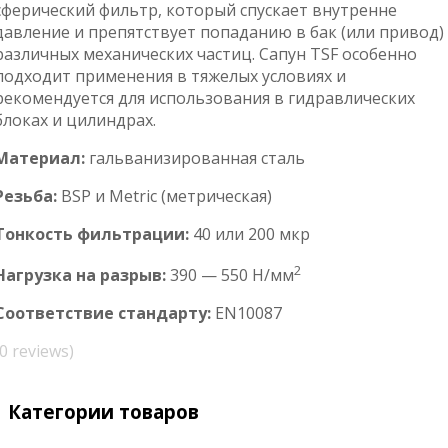
сферический фильтр, который спускает внутренне
давление и препятствует попаданию в бак (или привод)
различных механических частиц. Сапун TSF особенно
подходит применения в тяжелых условиях и
рекомендуется для использования в гидравлических
блоках и цилиндрах.
Материал:
гальванизированная сталь
Резьба:
BSP и Metric (метрическая)
Тонкость фильтрации:
40 или 200 мкр
2
Нагрузка на разрыв:
390 — 550 Н/мм
Соответствие стандарту:
EN10087
(0 reviews)
Категории товаров