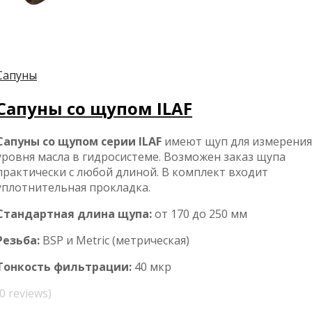
Сапуны
Сапуны со щупом ILAF
Сапуны со щупом серии ILAF
имеют щуп для измерения
уровня масла в гидросистеме. Возможен заказ щупа
практически с любой длиной. В комплект входит
уплотнительная прокладка.
Стандартная длина щупа:
от 170 до 250 мм
Резьба:
BSP и Metric (метрическая)
Тонкость фильтрации:
40 мкр
(0 reviews)