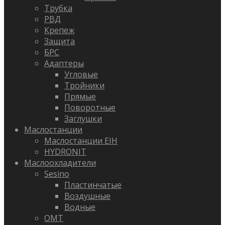
Трубка
РВД
Крепеж
Защита
БРС
Адаптеры
Угловые
Тройники
Прямые
Поворотные
Заглушки
Маслостанции
Маслостанции EIH
HYDRONIT
Маслоохладители
Sesino
Пластинчатые
Воздушные
Водные
OMT