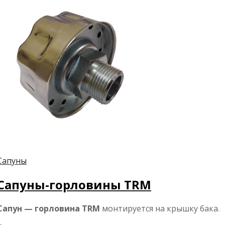
Сапуны
Сапуны-горловины TRM
Сапун — горловина TRM
монтируется на крышку бака.