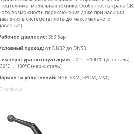
спецтехника, мобильная техника. Особенность крана GB
– это возможность переключения даже при наличии
давления в системе (вплоть до максимального
давления).
Рабочее давление:
350 бар
Условный проход:
от DN32 до DN50
Температура эксплуатации:
-20°С…+100°С (угл. сталь),
-30°С…+100°С (нерж. сталь)
Варианты уплотнений:
NBR, FKM, EPDM, MVQ
(0 reviews)