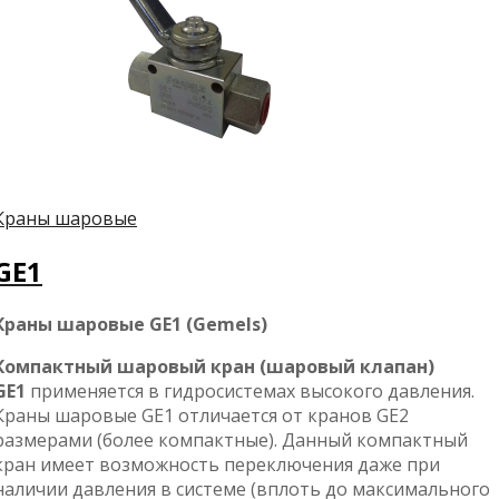
Краны шаровые
GE1
Краны шаровые GE1 (Gemels)
Компактный шаровый кран (шаровый клапан)
GE1
применяется в гидросистемах высокого давления.
Краны шаровые GE1 отличается от кранов GE2
размерами (более компактные). Данный компактный
кран имеет возможность переключения даже при
наличии давления в системе (вплоть до максимального