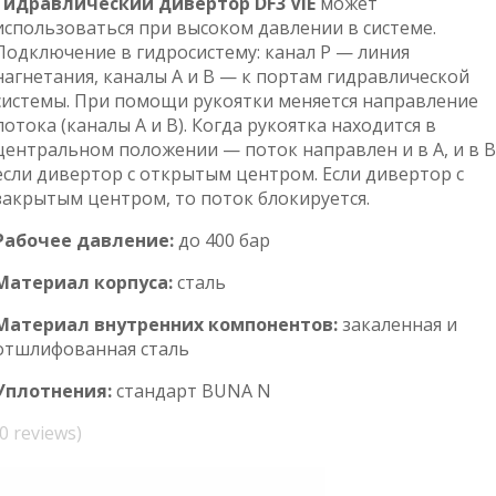
Гидравлический дивертор
DF3 VIE
может
использоваться при высоком давлении в системе.
Подключение в гидросистему: канал P — линия
нагнетания, каналы A и B — к портам гидравлической
системы. При помощи рукоятки меняется направление
потока (каналы А и В). Когда рукоятка находится в
центральном положении — поток направлен и в A, и в B
если дивертор с открытым центром. Если дивертор с
закрытым центром, то поток блокируется.
Рабочее давление:
до 400 бар
Материал корпуса:
сталь
Материал внутренних компонентов:
закаленная и
отшлифованная сталь
Уплотнения:
стандарт BUNA N
(0 reviews)