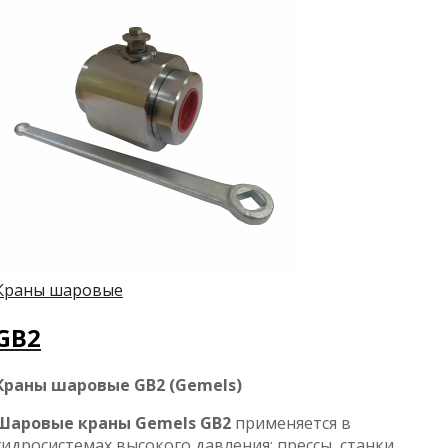
Краны шаровые
GB2
Краны шаровые GB2 (Gemels)
Шаровые краны Gemels GB2
применяется в
гидросистемах высокого давления: прессы, станки,