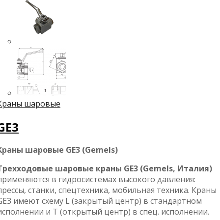
Краны шаровые
GE3
Краны шаровые GE3 (Gemels)
Трехходовые шаровые краны GE3
(Gemels, Италия)
применяются в гидросистемах высокого давления:
прессы, станки, спецтехника, мобильная техника. Краны
GE3 имеют схему L (закрытый центр) в стандартном
исполнении и T (открытый центр) в спец. исполнении.