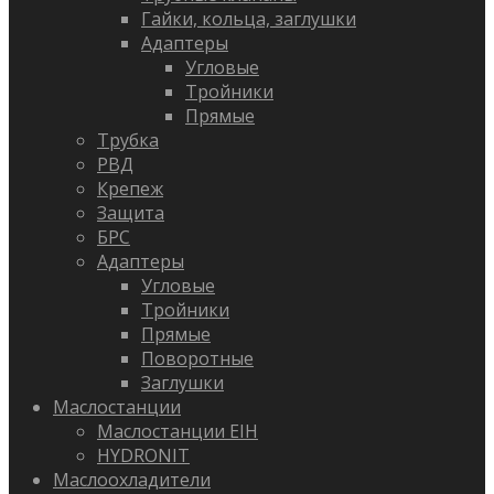
Гайки, кольца, заглушки
Адаптеры
Угловые
Тройники
Прямые
Трубка
РВД
Крепеж
Защита
БРС
Адаптеры
Угловые
Тройники
Прямые
Поворотные
Заглушки
Маслостанции
Маслостанции EIH
HYDRONIT
Маслоохладители