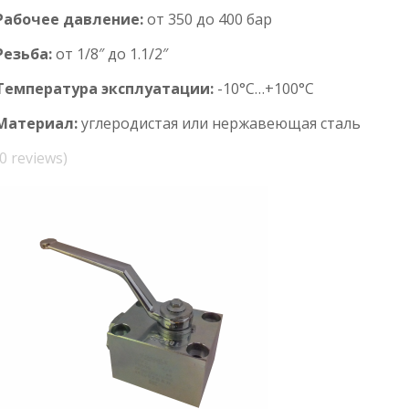
Рабочее давление:
от 350 до 400 бар
Резьба:
от 1/8″ до 1.1/2″
Температура эксплуатации:
-10°С…+100°С
Материал:
углеродистая или нержавеющая сталь
(0 reviews)