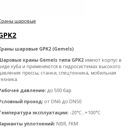
Краны шаровые
GPK2
Краны шаровые GPK2 (Gemels)
Шаровые краны Gemels типа GPK2
имеют корпус в
виде куба и применяются в гидросистемах высокого
давления: прессы, станки, спецтехника, мобильная
техника.
Рабочее давление:
до 500 бар
Условный проход:
от DN6 до DN50
Температура эксплуатации:
-20°С…+100°С
Варианты уплотнений:
NBR, FKM