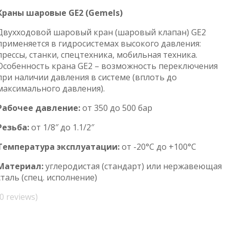
Краны шаровые GE2 (Gemels)
Двухходовой шаровый кран (шаровый клапан) GE2
применяется в гидросистемах высокого давления:
прессы, станки, спецтехника, мобильная техника.
Особенность крана GE2 – возможность переключения
при наличии давления в системе (вплоть до
максимального давления).
Рабочее давление:
от 350 до 500 бар
Резьба:
от 1/8″ до 1.1/2″
Температура эксплуатации:
от -20°С до +100°С
Материал:
углеродистая (стандарт) или нержавеющая
сталь (спец. исполнение)
(0 reviews)