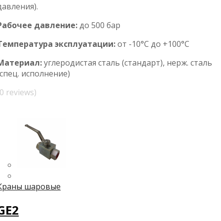
давления).
Рабочее давление:
до 500 бар
Температура эксплуатации:
от -10°С до +100°С
Материал:
углеродистая сталь (стандарт), нерж. сталь
(спец. исполнение)
(0 reviews)
Краны шаровые
GE2