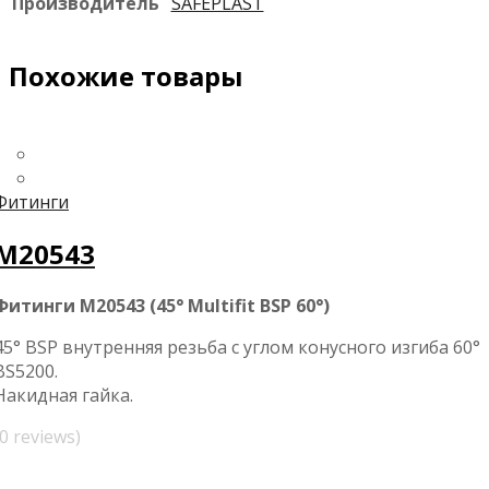
Производитель
SAFEPLAST
Похожие товары
Фитинги
M20543
Фитинги M20543 (45° Multifit BSP 60°)
45° BSP внутренняя резьба с углом конусного изгиба 60°
BS5200.
Накидная гайка.
(0 reviews)