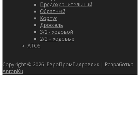
Предохранительный
Обратный
Корпус
Дроссель
3/2 - ходовой
2/2 – ходовые
ATOS
Copyright ©
2026
ЕвроПромГидравлик | Разработка
AntonKu