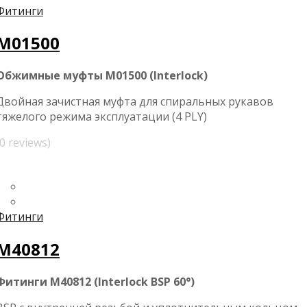
Фитинги
M01500
Обжимные муфты M01500 (Interlock)
Двойная зачистная муфта для спиральных рукавов
тяжелого режима эксплуатации (4 PLY)
(0 reviews)
Фитинги
M40812
Фитинги M40812 (Interlock BSP 60°)