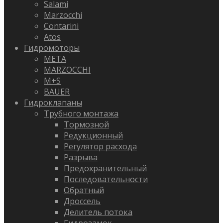
Salami
Marzocchi
Contarini
Atos
Гидромоторы
META
MARZOCCHI
M+S
BAUER
Гидроклапаны
Трубного монтажа
Тормозной
Редукционный
Регулятор расхода
Разрыва
Предохранительный
Последовательности
Обратный
Дроссель
Делитель потока