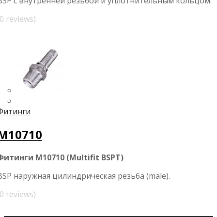
BSP с внутренней резьбой и уплотнительным кольцом.
(0 reviews)
Фитинги
M10710
Фитинги M10710 (Multifit BSPT)
BSP наружная цилиндрическая резьба (male).
(0 reviews)